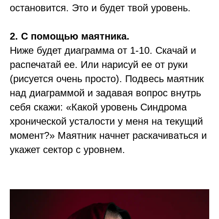
остановится. Это и будет твой уровень.
П
ерейти в телеграм
2. С помощью маятника.
Ниже будет диаграмма от 1-10. Скачай и
распечатай ее. Или нарисуй ее от руки
(рисуется очень просто). Подвесь маятник
над диаграммой и задавая вопрос внутрь
себя скажи: «Какой уровень Синдрома
ИНН: 635002428766,
Чернов Александр Сергеевич
хронической усталости у меня на текущий
Сайт носит информационный характер
и не является публичной офертой.
момент?» Маятник начнет раскачиваться и
укажет сектор с уровнем.