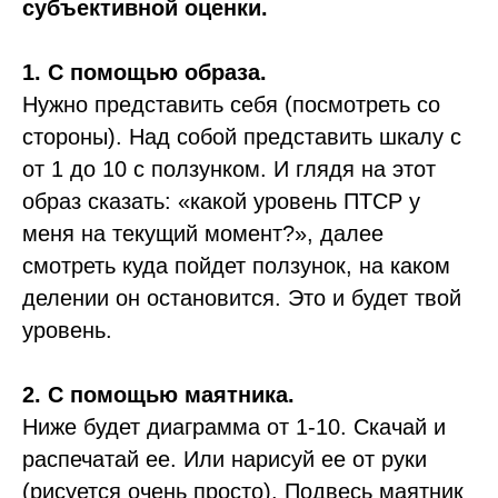
субъективной оценки.
Всё самое актуальное
1. С помощью образа.
только в моём телеграм-
Нужно представить себя (посмотреть со
канале.
стороны). Над собой представить шкалу с
Подписывайтесь!
от 1 до 10 с ползунком. И глядя на этот
образ сказать: «какой уровень ПТСР у
П
ерейти в телеграм
меня на текущий момент?», далее
смотреть куда пойдет ползунок, на каком
делении он остановится. Это и будет твой
уровень.
2. С помощью маятника.
Ниже будет диаграмма от 1-10. Скачай и
ИНН: 635002428766,
распечатай ее. Или нарисуй ее от руки
Чернов Александр Сергеевич
(рисуется очень просто). Подвесь маятник
Сайт носит информационный характер